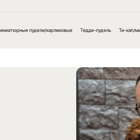
иниатюрные пудели/карликовые
Тедди-пудель
Ти-кап/м