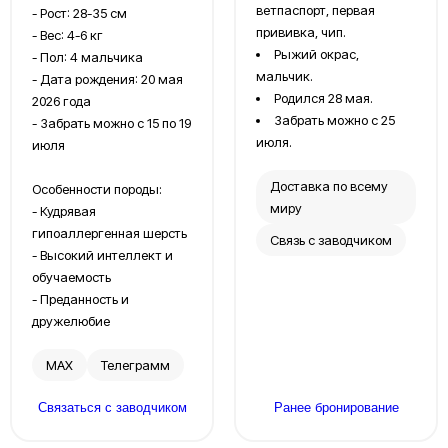
ветпаспорт, первая
- Рост: 28-35 см
прививка, чип.
- Вес: 4-6 кг
Рыжий окрас,
- Пол: 4 мальчика
мальчик.
- Дата рождения: 20 мая
Родился 28 мая.
2026 года
Забрать можно с 25
- Забрать можно с 15 по 19
июля.
июля
Доставка по всему
Особенности породы:
миру
- Кудрявая
гипоаллергенная шерсть
Связь с заводчиком
- Высокий интеллект и
обучаемость
- Преданность и
дружелюбие
МАХ
Телеграмм
Связаться с заводчиком
Ранее бронирование