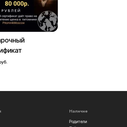
арочный
ификат
руб.
я
Наличие
Родители