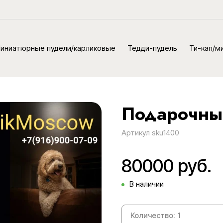
иниатюрные пудели/карликовые
Тедди-пудель
Ти-кап/м
Подарочны
Артикул
sku1400
80000 руб.
В наличии
Количество: