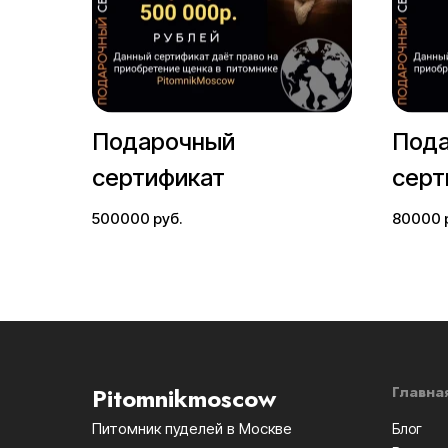
Подарочный
Под
сертификат
серт
500000 руб.
80000 
Pitomnikmoscow
Главна
Питомник пуделей в Москве
Блог